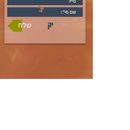
צ'
מטבח בש
יק
שלח